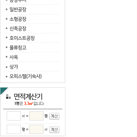
㎡ =
평
평 =
㎡